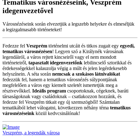
Tematikus városnézéseink, Veszprém
idegenvezetővel
Városnézéseink során elvezetjük a legszebb helyekre és elmeséljük
a legizgalmasabb történeteket!
Fedezze fel
Veszprém
történelmi utcáit és titkos zugait egy
egyedi,
tematikus városnézésen
! Legyen szó a Királynék városának
legendáiról, a város rejtett kincseiről vagy el nem mondott
történeteiről,
tapasztalt idegenvezetőnk
lebilincselő sztorikkal és
érdekességekkel kalauzolja végig a múlt és jelen legérdekesebb
helyszínein. A séta során
nemcsak a szokásos látnivalókat
fedezzük fel, hanem a tematikus városnézés súlypontjának
megfelelően a város egy kiemelt szeletét ismertetjük meg a
résztvevőkkel.
Ideális program
csoportoknak, cégeknek, baráti
társaságoknak vagy családoknak – csatlakozzon hozzánk, és
fedezze fel Veszprém titkait egy új szemszögből! Számtalan
tematikából lehet válogatni, következzen néhány téma
tematikus
városnézéseink
közül kedvcsinálónak!
Veszprém, a legendák városa