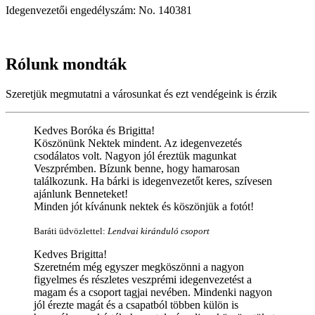
Idegenvezetői engedélyszám: No. 140381
Rólunk
mondták
Szeretjük megmutatni a városunkat és ezt vendégeink is érzik
Kedves Boróka és Brigitta!
Köszönünk Nektek mindent. Az idegenvezetés
csodálatos volt. Nagyon jól éreztük magunkat
Veszprémben. Bízunk benne, hogy hamarosan
találkozunk. Ha bárki is idegenvezetőt keres, szívesen
ajánlunk Benneteket!
Minden jót kívánunk nektek és köszönjük a fotót!
Baráti üdvözlettel:
Lendvai kiránduló csoport
Kedves Brigitta!
Szeretném még egyszer megköszönni a nagyon
figyelmes és részletes veszprémi idegenvezetést a
magam és a csoport tagjai nevében. Mindenki nagyon
jól érezte magát és a csapatból többen külön is