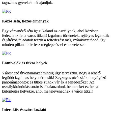
tagozatos gyerekeknek ajánljuk.
Közös séta, közös élmények
Egy városnéző séta igazi kaland az osztálynak, ahol közösen
fedezhetik fel a város titkait! Izgalmas történetek, rejtélyes legendák
és játékos feladatok teszik a felfedezést még szórakoztatóbbá, így
minden pillanat tele lesz meglepetéssel és nevetéssel.
Látnivalók és titkos helyek
Városnéző útvonalainkat mindig úgy tervezzük, hogy a lehető
legtöbb izgalmas helyet érintsük! Zegzugos utcácskák, lenyűgöző
panorámapontok és titkos zugok várják a felfedezőket. Az
osztálykirándulás során is elkalauzolunk benneteket ezekre a
különleges helyekre, ahol megelevenednek a város titkai!
Interaktív és szórakoztató