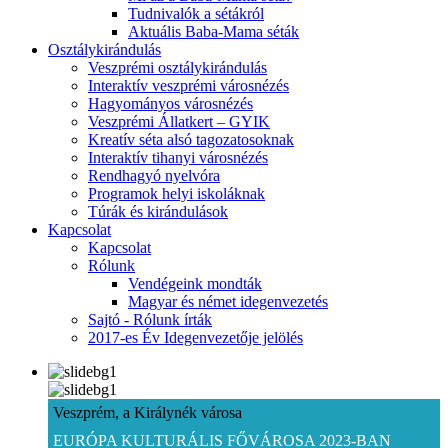
Tudnivalók a sétákról
Aktuális Baba-Mama séták
Osztálykirándulás
Veszprémi osztálykirándulás
Interaktív veszprémi városnézés
Hagyományos városnézés
Veszprémi Állatkert – GYIK
Kreatív séta alsó tagozatosoknak
Interaktív tihanyi városnézés
Rendhagyó nyelvóra
Programok helyi iskoláknak
Túrák és kirándulások
Kapcsolat
Kapcsolat
Rólunk
Vendégeink mondták
Magyar és német idegenvezetés
Sajtó - Rólunk írták
2017-es Év Idegenvezetője jelölés
Veszprém, a Királynék városa
EURÓPA KULTURÁLIS FŐVÁROSA 2023-BAN