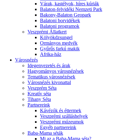
Várak, kastélyok, híres kúriák
Balaton-felvidéki Nemzeti Park
Bakony-Balaton Geopark
Balatoni borvidékek
Balatoni programok
Veszprémi Állatkert
Kölyökdzsungel
Ormányos medvék
Gyűrűs farkú makik
Afrika-ház
Városnézés
Idegenvezetés és árak
Hagyományos városnézések
Tematikus városnézések
Városnézés kivonattal
Veszprém Séta
Kreatív séta
Tihany Séta
Partnereink
Kávézók és éttermek
Veszprémi szálláshelyek
Veszprémi múzeumok
Egyéb partnereink
Baba-Mama séták
Mi az a Baba-Mama séta?