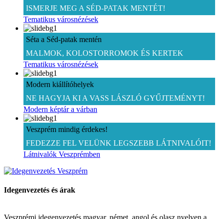
ISMERJE MEG A SÉD-PATAK MENTÉT!
Tematikus városnézések
Séta a Séd-patak mentén
MALMOK, KOLOSTORROMOK ÉS KERTEK
Tematikus városnézések
Modern kiállítóhelyek
NE HAGYJA KI A VASS LÁSZLÓ GYŰJTEMÉNYT!
Modern képtár a várban
Veszprém mindig érdekes!
FEDEZZE FEL VELÜNK LEGSZEBB LÁTNIVALÓIT!
Látnivalók Veszprémben
Idegenvezetés és árak
Veszprémi idegenvezetés magyar, német, angol és olasz nyelven a