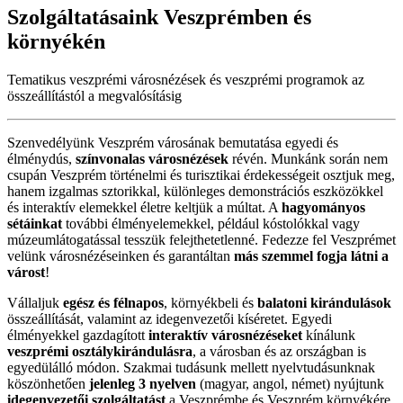
Szolgáltatásaink
Veszprémben
és
környékén
Tematikus veszprémi városnézések és veszprémi programok az
összeállítástól a megvalósításig
Szenvedélyünk Veszprém városának bemutatása egyedi és
élménydús,
színvonalas városnézések
révén. Munkánk során nem
csupán Veszprém történelmi és turisztikai érdekességeit osztjuk meg,
hanem izgalmas sztorikkal, különleges demonstrációs eszközökkel
és interaktív elemekkel életre keltjük a múltat. A
hagyományos
sétáinkat
további élményelemekkel, például kóstolókkal vagy
múzeumlátogatással tesszük felejthetetlenné. Fedezze fel Veszprémet
velünk városnézéseinken és garantáltan
más szemmel fogja látni a
várost
!
Vállaljuk
egész és félnapos
, környékbeli és
balatoni kirándulások
összeállítását, valamint az idegenvezetői kíséretet. Egyedi
élményekkel gazdagított
interaktív városnézéseket
kínálunk
veszprémi osztálykirándulásra
, a városban és az országban is
egyedülálló módon. Szakmai tudásunk mellett nyelvtudásunknak
köszönhetően
jelenleg 3 nyelven
(magyar, angol, német) nyújtunk
idegenvezetői szolgáltatást
a Veszprémbe és Veszprém környékére