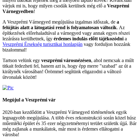
milyen titkokat rejtenek még a mélyben lapuló kövek? Kíváncsian
várjuk mi is, hogy milyen csodák kerülnek még elő a
Veszprémi
Várnegyedben
!
A Veszprémi Várnegyed megújulása izgalmas időszak, de
a
felújítás alatt a látogatási rend is folyamatosan változik
. Az
építkezések előrehaladtával a várnegyed vagy annak egyes részei
lezárásra kerülhetnek, így
érdemes indulás előtt tájékozódni
a
Veszprémi Érsekség turisztikai honlapján
vagy forduljon hozzánk
bizalommal!
Tartson velünk egy
veszprémi városnézésen
, ahol nemcsak a múlt
titkait fedezheti fel, hanem azt is, hogy épp merre "szabad" az út a
királynék városában! Örömmel segítünk eligazodni a változó
útvonalak között!
Megújul
a Veszprémi vár
2020-ban kezdődött a Veszprémi Várnegyed történetének egyik
legnagyobb megújulása. A több éves rekonstrukció során közel húsz
műemléki épület és 35 ezer négyzetméternyi terület születik újjá. Bár
még zajlanak a munkálatok, már most is érdemes ellátogatni a
városba!