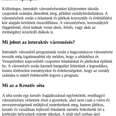
Különleges, interaktív városnézéseinket kifejezetten iskolás
csoportok számára álmodtuk meg, például osztálykirándulásra. A
városnézések során a feladatok és játékok korosztály és érdeklődési
kör alapján kerülnek összeállításra. A városnézésen, korosztálytól
függetlenül, részt tudnak venni alsós, felsős, vagy akár az
érettségihez közeledő diákok is.
Mi jelent az interaktív városnézés?
Interaktív városnéző programunk során a hagyományos városnézést
tesszük még izgalmasabbá oly módon, hogy a sétánkhoz és
Veszprémhez kapcsolódó csoportos feladatokat és játékokat építünk
be. A városnézés során kiemelt hangsúlyt fektetünk a legendákra,
fontos történelmi eseményekre és érdekességekre, hogy az osztály
számára is minél érdekesebb legyen a program.
Mi az a Kreatív séta
A séta során egy kreatív foglalkozással egybekötött, rendhagyó
városnézésen vehetnek részt a gyerekek, ahol nem csak a város és
nevezetességeinek múltjával ismerkednek meg, hanem játékos,
kreatív és vizuálisan fejlesztő feladatok mentén fedezhetik fel a
körbejárt helyszínek rejtette titkokat. A sétát első sorban alsó