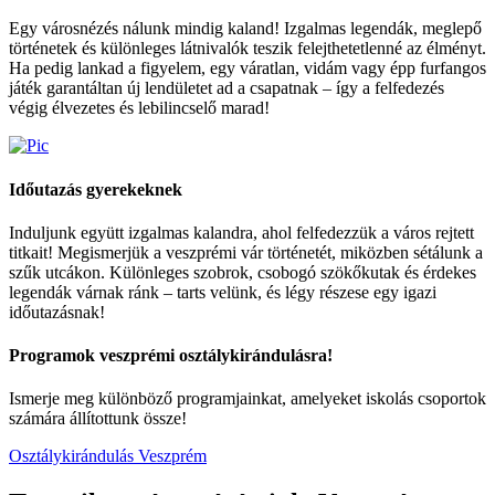
Egy városnézés nálunk mindig kaland! Izgalmas legendák, meglepő
történetek és különleges látnivalók teszik felejthetetlenné az élményt.
Ha pedig lankad a figyelem, egy váratlan, vidám vagy épp furfangos
játék garantáltan új lendületet ad a csapatnak – így a felfedezés
végig élvezetes és lebilincselő marad!
Időutazás
gyerekeknek
Induljunk együtt izgalmas kalandra, ahol felfedezzük a város rejtett
titkait! Megismerjük a veszprémi vár történetét, miközben sétálunk a
szűk utcákon. Különleges szobrok, csobogó szökőkutak és érdekes
legendák várnak ránk – tarts velünk, és légy részese egy igazi
időutazásnak!
Programok veszprémi
osztálykirándulásra
!
Ismerje meg különböző programjainkat, amelyeket iskolás csoportok
számára állítottunk össze!
Osztálykirándulás Veszprém