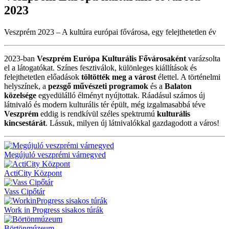
2023
Veszprém 2023 – A kultúra európai fővárosa, egy felejthetetlen év
2023-ban
Veszprém Európa Kulturális Fővárosaként
varázsolta
el a látogatókat. Színes fesztiválok, különleges kiállítások és
felejthetetlen előadások
töltötték meg a várost
élettel. A történelmi
helyszínek, a
pezsgő művészeti programok
és a
Balaton
közelsége
egyedülálló élményt nyújtottak. Ráadásul számos új
látnivaló és modern kulturális tér épült, még izgalmasabbá téve
Veszprém
eddig is rendkívül széles spektrumú
kulturális
kincsestárát
. Lássuk, milyen új látnivalókkal gazdagodott a város!
Megújuló veszprémi várnegyed
ActiCity Központ
Vass Cipőtár
Work in Progress sisakos túrák
Börtönmúzeum