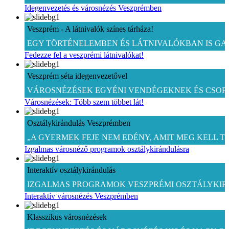
Idegenvezetés és városnézés Veszprémben
Veszprém - A látnivalók színes tárháza!
EGY TÖRTÉNELEMBEN ÉS LÁTNIVALÓKBAN IS GA
Fedezze fel a veszprémi látnivalókat!
Veszprém séta idegenvezetővel
VÁROSNÉZÉSEK EGYÉNI VENDÉGEKNEK ÉS CSO
Városnézések: Több szem többet lát!
Osztálykirándulás Veszprémben
„A GYERMEK FEJE NEM EDÉNY, AMIT MEG KELL T
Izgalmas városnéző programok osztálykirándulásra
Interaktív osztálykirándulás
IZGALMAS PROGRAMOK VESZPRÉMI OSZTÁLYKI
Interaktív városnézés Veszprémben
Klasszikus városnézések