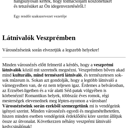
hangsúlyosan kérték, hogy tolmácsoljam köszönetüket
és tetszésüket az Ön idegenvezetéséről.!
Egy rendőr szakszervezet vezetője
Látnivalók
Veszprémben
Városnézéseink során elvezetjük a legszebb helyekre!
Minden városnézés előtt felmerül a kérdés, hogy a
veszprémi
látnivalók
közül mit szeretnék megnézni. Veszprémben bőven akad
mind
kulturális, mind természeti látnivaló
, és természetesen sok-
sok múzeum is. Sokan azt gondolják, hogy a legtöbb látnivaló a
várnegyedben van, de ez nem teljesen igaz. Érdemes a belvárosban,
az Erzsébet-ligetben és a vár alatti Séd-patak völgyében is
körbenézni! Romantikus helyek, többszáz éves romok, régi
mesterségek elevenednek meg lépten-nyomon a városban!
Városnézéseink során ezekből szemezgetünk
mi is vendégeink
igényei szerint. Minden városnézés egyedi és megismételhetetlen,
hiszen minden esetben vendégeink érdeklődési köre szerint állítjuk
össze az útvonalat. Következzen néhány veszprémi látnivaló
kedvcsinálónak!