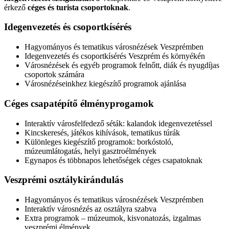
érkező
céges és turista csoportoknak
.
Idegenvezetés
és csoportkísérés
Hagyományos és tematikus városnézések Veszprémben
Idegenvezetés és csoportkísérés Veszprém és környékén
Városnézések és egyéb programok felnőtt, diák és nyugdíjas
csoportok számára
Városnézéseinkhez kiegészítő programok ajánlása
Céges csapatépítő
élményprogamok
Interaktív városfelfedező séták: kalandok idegenvezetéssel
Kincskeresés, játékos kihívások, tematikus túrák
Különleges kiegészítő programok: borkóstoló,
múzeumlátogatás, helyi gasztroélmények
Egynapos és többnapos lehetőségek céges csapatoknak
Veszprémi
osztálykirándulás
Hagyományos és tematikus városnézések Veszprémben
Interaktív városnézés az osztályra szabva
Extra programok – múzeumok, kisvonatozás, izgalmas
veszprémi élmények