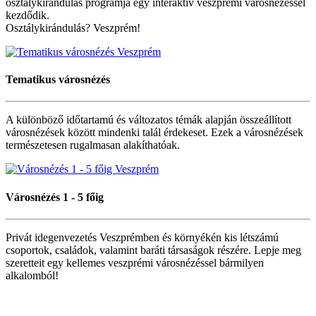
osztálykirándulás programja egy interaktív veszprémi városnézéssel
kezdődik.
Osztálykirándulás? Veszprém!
Tematikus
városnézés
A különböző időtartamú és változatos témák alapján összeállított
városnézések között mindenki talál érdekeset. Ezek a városnézések
természetesen rugalmasan alakíthatóak.
Városnézés
1 - 5 főig
Privát idegenvezetés Veszprémben és környékén kis létszámú
csoportok, családok, valamint baráti társaságok részére. Lepje meg
szeretteit egy kellemes veszprémi városnézéssel bármilyen
alkalomból!