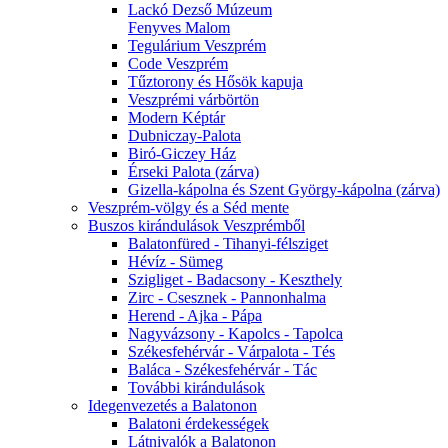
Lackó Dezső Múzeum
Fenyves Malom
Tegulárium Veszprém
Code Veszprém
Tűztorony és Hősök kapuja
Veszprémi várbörtön
Modern Képtár
Dubniczay-Palota
Biró-Giczey Ház
Érseki Palota (zárva)
Gizella-kápolna és Szent György-kápolna (zárva)
Veszprém-völgy és a Séd mente
Buszos kirándulások Veszprémből
Balatonfüred - Tihanyi-félsziget
Hévíz - Sümeg
Szigliget - Badacsony - Keszthely
Zirc - Csesznek - Pannonhalma
Herend - Ajka - Pápa
Nagyvázsony - Kapolcs - Tapolca
Székesfehérvár - Várpalota - Tés
Baláca - Székesfehérvár - Tác
További kirándulások
Idegenvezetés a Balatonon
Balatoni érdekességek
Látnivalók a Balatonon