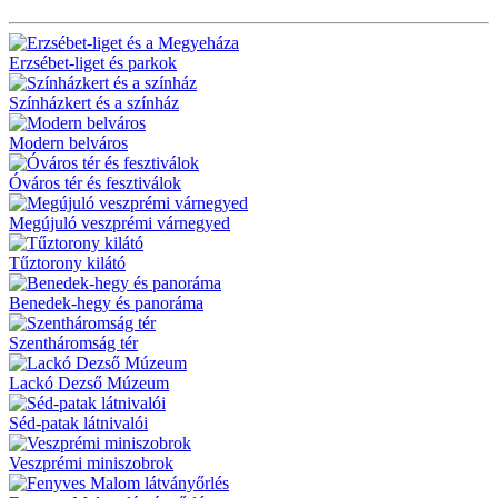
Erzsébet-liget és parkok
Színházkert és a színház
Modern belváros
Óváros tér és fesztiválok
Megújuló veszprémi várnegyed
Tűztorony kilátó
Benedek-hegy és panoráma
Szentháromság tér
Lackó Dezső Múzeum
Séd-patak látnivalói
Veszprémi miniszobrok