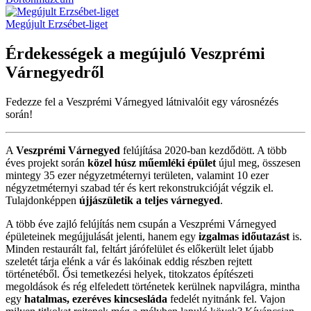
Megújult Erzsébet-liget
Érdekességek a megújuló
Veszprémi
Várnegyedről
Fedezze fel a Veszprémi Várnegyed látnivalóit egy városnézés
során!
A
Veszprémi Várnegyed
felújítása 2020-ban kezdődött. A több
éves projekt során
közel húsz műemléki épület
újul meg, összesen
mintegy 35 ezer négyzetméternyi területen, valamint 10 ezer
négyzetméternyi szabad tér és kert rekonstrukcióját végzik el.
Tulajdonképpen
újjászületik a teljes várnegyed
.
A több éve zajló felújítás nem csupán a Veszprémi Várnegyed
épületeinek megújjulását jelenti, hanem egy
izgalmas időutazást
is.
Minden restaurált fal, feltárt járófelület és előkerült lelet újabb
szeletét tárja elénk a vár és lakóinak eddig részben rejtett
történetéből. Ősi temetkezési helyek, titokzatos építészeti
megoldások és rég elfeledett történetek kerülnek napvilágra, mintha
egy
hatalmas, ezeréves kincsesláda
fedelét nyitnánk fel. Vajon