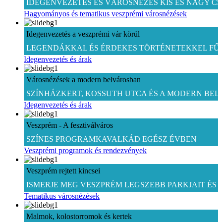
IDEGENVEZETÉS ÉS VÁROSNÉZÉS KIS ÉS NAGY 
Hagyományos és tematikus veszprémi városnézések
Idegenvezetés a veszprémi vár körül
LEGENDÁKKAL ÉS ÉRDEKES TÖRTÉNETEKKEL FŰ
Idegenvezetés és árak
Városnézések a modern belvárosban
SZÍNHÁZKERT, KOSSUTH UTCA ÉS A MODERN BE
Idegenvezetés és árak
Veszprém - A fesztiválváros
SZÍNES PROGRAMKAVALKÁD EGÉSZ ÉVBEN
Veszprémi programok és rendezvények
Veszprém rejtett kincsei
ISMERJE MEG VESZPRÉM LEGSZEBB PARKJAIT ÉS 
Tematikus városnézések
Malmok, kolostorromok és kertek