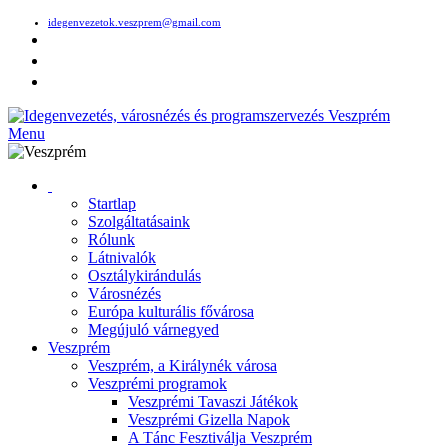
idegenvezetok.veszprem@gmail.com
Menu
Startlap
Szolgáltatásaink
Rólunk
Látnivalók
Osztálykirándulás
Városnézés
Európa kulturális fővárosa
Megújuló várnegyed
Veszprém
Veszprém, a Királynék városa
Veszprémi programok
Veszprémi Tavaszi Játékok
Veszprémi Gizella Napok
A Tánc Fesztiválja Veszprém