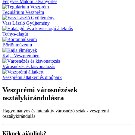
Fenyves Malom látványőrlés
Tegulárium Veszprém
Vass László Gyűjtemény
Tethys-alagút
Börtönmúzeum
Kajla Veszprémben
Városnézés és kisvonatozás
Veszprémi állatkert és dinópark
Veszprémi városnézések
osztálykirándulásra
Hagyományos és interaktív városnéző séták - veszprémi
osztálykirándulás
Kiknek ajánljuk?