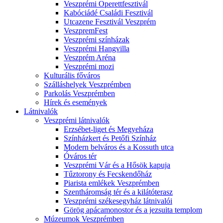
Veszprémi Operettfesztivál
Kabóciádé Családi Fesztivál
Utcazene Fesztivál Veszprém
VeszpremFest
Veszprémi színházak
Veszprémi Hangvilla
Veszprém Aréna
Veszprémi mozi
Kulturális főváros
Szálláshelyek Veszprémben
Parkolás Veszprémben
Hírek és események
Látnivalók
Veszprémi látnivalók
Erzsébet-liget és Megyeháza
Színházkert és Petőfi Színház
Modern belváros és a Kossuth utca
Óváros tér
Veszprémi Vár és a Hősök kapuja
Tűztorony és Fecskendőház
Piarista emlékek Veszprémben
Szentháromság tér és a kilátóterasz
Veszprémi székesegyház látnivalói
Görög apácamonostor és a jezsuita templom
Múzeumok Veszprémben