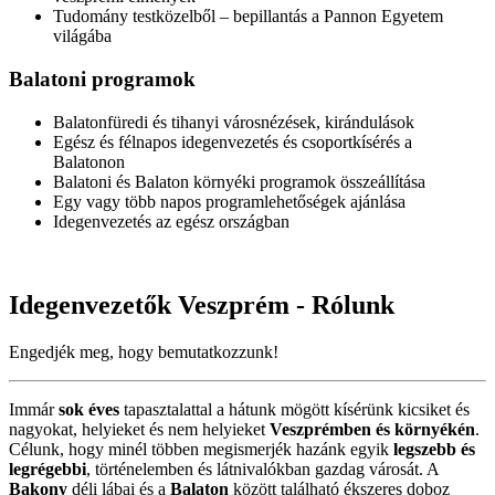
Tudomány testközelből – bepillantás a Pannon Egyetem
világába
Balatoni
programok
Balatonfüredi és tihanyi városnézések, kirándulások
Egész és félnapos idegenvezetés és csoportkísérés a
Balatonon
Balatoni és Balaton környéki programok összeállítása
Egy vagy több napos programlehetőségek ajánlása
Idegenvezetés az egész országban
Idegenvezetők
Veszprém
- Rólunk
Engedjék meg, hogy bemutatkozzunk!
Immár
sok éves
tapasztalattal a hátunk mögött kísérünk kicsiket és
nagyokat, helyieket és nem helyieket
Veszprémben és környékén
.
Célunk, hogy minél többen megismerjék hazánk egyik
legszebb és
legrégebbi
, történelemben és látnivalókban gazdag városát. A
Bakony
déli lábai és a
Balaton
között található ékszeres doboz