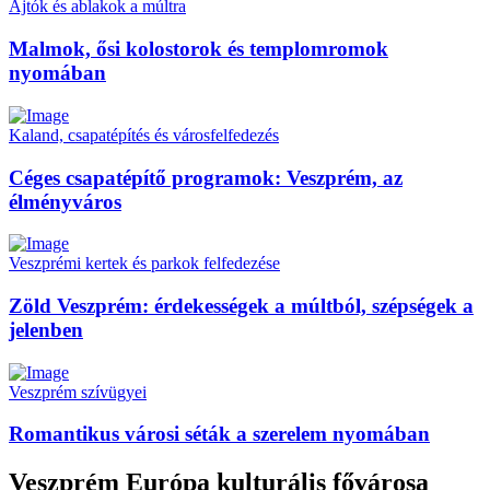
Ajtók és ablakok a múltra
Malmok, ősi kolostorok és templomromok
nyomában
Kaland, csapatépítés és városfelfedezés
Céges csapatépítő programok:
Veszprém, az
élményváros
Veszprémi kertek és parkok felfedezése
Zöld Veszprém:
érdekességek a múltból, szépségek a
jelenben
Veszprém szívügyei
Romantikus városi
séták a szerelem nyomában
Veszprém
Európa kulturális fővárosa