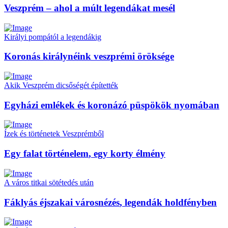
Veszprém – ahol a múlt
legendákat
mesél
Királyi pompától a legendákig
Koronás királynéink
veszprémi öröksége
Akik Veszprém dicsőségét építették
Egyházi emlékek és
koronázó püspökök
nyomában
Ízek és történetek Veszprémből
Egy falat történelem
, egy korty élmény
A város titkai sötétedés után
Fáklyás
éjszakai városnézés
, legendák holdfényben