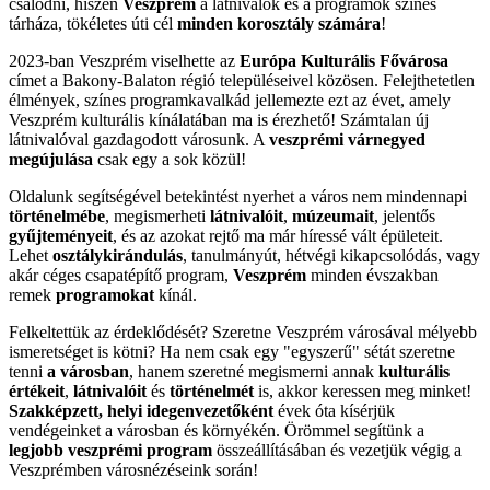
csalódni, hiszen
Veszprém
a látnivalók és a programok színes
tárháza, tökéletes úti cél
minden korosztály számára
!
2023-ban Veszprém viselhette az
Európa Kulturális Fővárosa
címet a Bakony-Balaton régió településeivel közösen. Felejthetetlen
élmények, színes programkavalkád jellemezte ezt az évet, amely
Veszprém kulturális kínálatában ma is érezhető! Számtalan új
látnivalóval gazdagodott városunk. A
veszprémi várnegyed
megújulása
csak egy a sok közül!
Oldalunk segítségével betekintést nyerhet a város nem mindennapi
történelmébe
, megismerheti
látnivalóit
,
múzeumait
, jelentős
gyűjteményeit
, és az azokat rejtő ma már híressé vált épületeit.
Lehet
osztálykirándulás
, tanulmányút, hétvégi kikapcsolódás, vagy
akár céges csapatépítő program,
Veszprém
minden évszakban
remek
programokat
kínál.
Felkeltettük az érdeklődését? Szeretne Veszprém városával mélyebb
ismeretséget is kötni? Ha nem csak egy "egyszerű" sétát szeretne
tenni
a városban
, hanem szeretné megismerni annak
kulturális
értékeit
,
látnivalóit
és
történelmét
is, akkor keressen meg minket!
Szakképzett, helyi idegenvezetőként
évek óta kísérjük
vendégeinket a városban és környékén. Örömmel segítünk a
legjobb veszprémi program
összeállításában és vezetjük végig a
Veszprémben városnézéseink során!